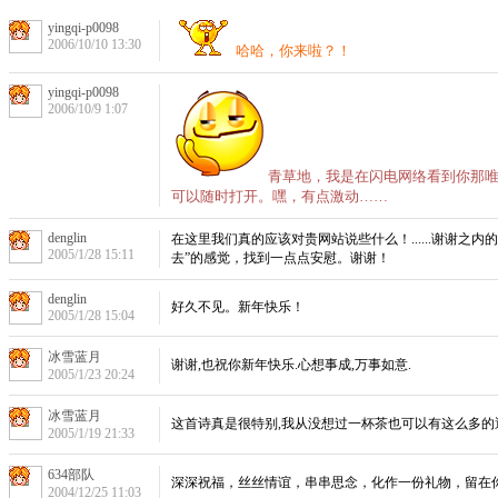
yingqi-p0098
2006/10/10 13:30
哈哈，你来啦？！
yingqi-p0098
2006/10/9 1:07
青草地，我是在闪电网络看到你那
可以随时打开。嘿，有点激动……
denglin
在这里我们真的应该对贵网站说些什么！......谢谢
2005/1/28 15:11
去”的感觉，找到一点点安慰。谢谢！
denglin
好久不见。新年快乐！
2005/1/28 15:04
冰雪蓝月
谢谢,也祝你新年快乐.心想事成,万事如意.
2005/1/23 20:24
冰雪蓝月
这首诗真是很特别,我从没想过一杯茶也可以有这么多的
2005/1/19 21:33
634部队
深深祝福，丝丝情谊，串串思念，化作一份礼物，留在
2004/12/25 11:03