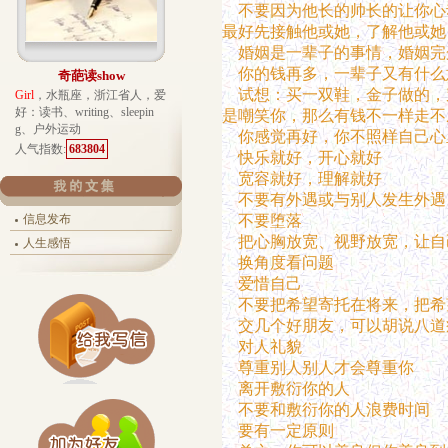
不要因为他长的帅长的让你心
最好先接触他或她，了解他或她
婚姻是一辈子的事情，婚姻完
你的钱再多，一辈子又有什么
奇葩读show
试想：买一双鞋，金子做的，
Girl
，水瓶座，浙江省人，爱
好：读书、writing、sleepin
是嘲笑你，那么有钱不一样走不
g、户外运动
你感觉再好，你不照样自己心
人气指数:
683804
快乐就好，开心就好
宽容就好，理解就好
不要有外遇或与别人发生外遇
信息发布
不要堕落
把心胸放宽、视野放宽，让自
人生感悟
换角度看问题
爱惜自己
不要把希望寄托在将来，把希
交几个好朋友，可以胡说八道
对人礼貌
尊重别人别人才会尊重你
离开敷衍你的人
不要和敷衍你的人浪费时间
要有一定原则