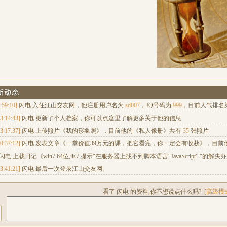
:59:10]
闪电 入住江山交友网，他注册用户名为
sd007
，JQ号码为
999
，目前
人气排名
3:14:43]
闪电 更新了个人档案，你可以点
这里
了解更多关于他的信息
3:17:37]
闪电 上传照片《
我的形象照
》，目前他的《
私人像册
》共有
35
张照片
0:37:12]
闪电 发表文章《
一堂价值39万元的课，把它看完，你一定会有收获
》，目前
闪电 上载日记《
win7 64位,iis7,提示“在服务器上找不到脚本语言“JavaScript” “的解决
3:41:21]
闪电 最后一次登录江山交友网。
看了 闪电 的资料,你不想说点什么吗?
[
高级模