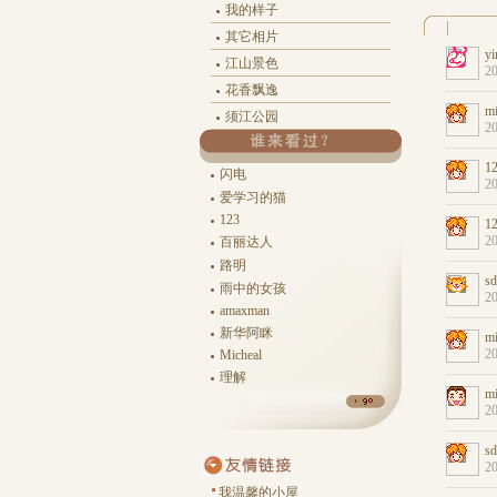
我的样子
其它相片
江山景色
花香飘逸
须江公园
闪电
爱学习的猫
123
百丽达人
路明
雨中的女孩
amaxman
新华阿眯
Micheal
理解
我温馨的小屋