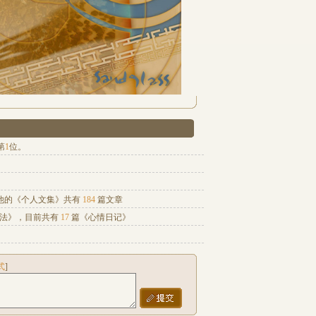
第
1
位。
他的《
个人文集
》共有
184
篇文章
办法
》，目前共有
17
篇《
心情日记
》
式
]