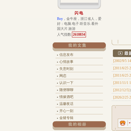
闪电
Boy
，金牛座，浙江省人，爱
好：电脑.电子.听音乐.看外
国大片.旅游
人气指数:
2618834
信息发布
[2002/9/5 14
心情故事
[2011/6/25 2
失意时刻
[2011/6/25 2
网恋
认识一下
[2011/11/1 1
随便聊聊
[2012/12/5]
情缘酒吧
[2026/2/25 2
温馨夜话
开心一刻
金猪专辑