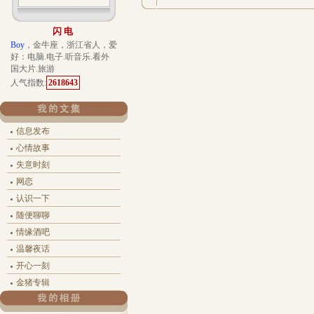
闪电
Boy
，金牛座，浙江省人，爱
好：电脑.电子.听音乐.看外
国大片.旅游
人气指数:
2618643
信息发布
心情故事
失意时刻
网恋
认识一下
随便聊聊
情缘酒吧
温馨夜话
开心一刻
金猪专辑